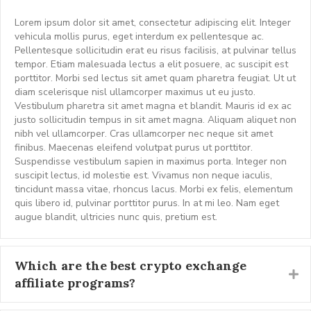
Lorem ipsum dolor sit amet, consectetur adipiscing elit. Integer
vehicula mollis purus, eget interdum ex pellentesque ac.
Pellentesque sollicitudin erat eu risus facilisis, at pulvinar tellus
tempor. Etiam malesuada lectus a elit posuere, ac suscipit est
porttitor. Morbi sed lectus sit amet quam pharetra feugiat. Ut ut
diam scelerisque nisl ullamcorper maximus ut eu justo.
Vestibulum pharetra sit amet magna et blandit. Mauris id ex ac
justo sollicitudin tempus in sit amet magna. Aliquam aliquet non
nibh vel ullamcorper. Cras ullamcorper nec neque sit amet
finibus. Maecenas eleifend volutpat purus ut porttitor.
Suspendisse vestibulum sapien in maximus porta. Integer non
suscipit lectus, id molestie est. Vivamus non neque iaculis,
tincidunt massa vitae, rhoncus lacus. Morbi ex felis, elementum
quis libero id, pulvinar porttitor purus. In at mi leo. Nam eget
augue blandit, ultricies nunc quis, pretium est.
Which are the best crypto exchange
affiliate programs?