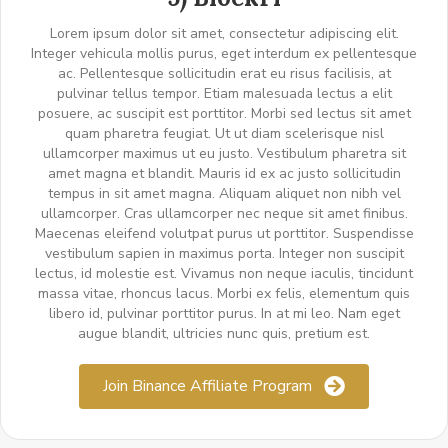
Lorem ipsum dolor sit amet, consectetur adipiscing elit.
Integer vehicula mollis purus, eget interdum ex pellentesque
ac. Pellentesque sollicitudin erat eu risus facilisis, at
pulvinar tellus tempor. Etiam malesuada lectus a elit
posuere, ac suscipit est porttitor. Morbi sed lectus sit amet
quam pharetra feugiat. Ut ut diam scelerisque nisl
ullamcorper maximus ut eu justo. Vestibulum pharetra sit
amet magna et blandit. Mauris id ex ac justo sollicitudin
tempus in sit amet magna. Aliquam aliquet non nibh vel
ullamcorper. Cras ullamcorper nec neque sit amet finibus.
Maecenas eleifend volutpat purus ut porttitor. Suspendisse
vestibulum sapien in maximus porta. Integer non suscipit
lectus, id molestie est. Vivamus non neque iaculis, tincidunt
massa vitae, rhoncus lacus. Morbi ex felis, elementum quis
libero id, pulvinar porttitor purus. In at mi leo. Nam eget
augue blandit, ultricies nunc quis, pretium est.
Join Binance Affiliate Program