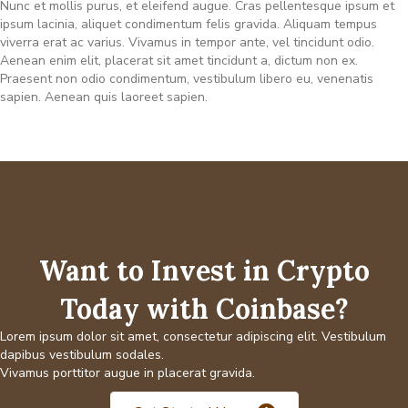
Nunc et mollis purus, et eleifend augue. Cras pellentesque ipsum et
ipsum lacinia, aliquet condimentum felis gravida. Aliquam tempus
viverra erat ac varius. Vivamus in tempor ante, vel tincidunt odio.
Aenean enim elit, placerat sit amet tincidunt a, dictum non ex.
Praesent non odio condimentum, vestibulum libero eu, venenatis
sapien. Aenean quis laoreet sapien.
Want to Invest in Crypto
Today with Coinbase?
Lorem ipsum dolor sit amet, consectetur adipiscing elit. Vestibulum
dapibus vestibulum sodales.
Vivamus porttitor augue in placerat gravida.