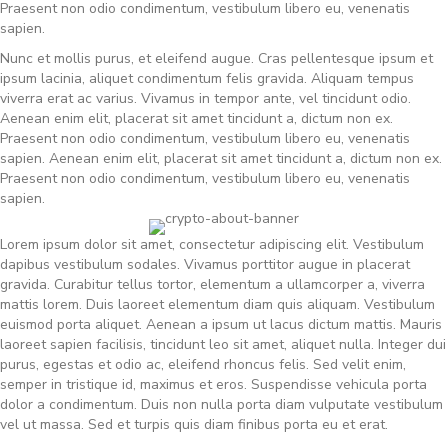
Praesent non odio condimentum, vestibulum libero eu, venenatis
sapien.
Nunc et mollis purus, et eleifend augue. Cras pellentesque ipsum et
ipsum lacinia, aliquet condimentum felis gravida. Aliquam tempus
viverra erat ac varius. Vivamus in tempor ante, vel tincidunt odio.
Aenean enim elit, placerat sit amet tincidunt a, dictum non ex.
Praesent non odio condimentum, vestibulum libero eu, venenatis
sapien. Aenean enim elit, placerat sit amet tincidunt a, dictum non ex.
Praesent non odio condimentum, vestibulum libero eu, venenatis
sapien.
Lorem ipsum dolor sit amet, consectetur adipiscing elit. Vestibulum
dapibus vestibulum sodales. Vivamus porttitor augue in placerat
gravida. Curabitur tellus tortor, elementum a ullamcorper a, viverra
mattis lorem. Duis laoreet elementum diam quis aliquam. Vestibulum
euismod porta aliquet. Aenean a ipsum ut lacus dictum mattis. Mauris
laoreet sapien facilisis, tincidunt leo sit amet, aliquet nulla. Integer dui
purus, egestas et odio ac, eleifend rhoncus felis. Sed velit enim,
semper in tristique id, maximus et eros. Suspendisse vehicula porta
dolor a condimentum. Duis non nulla porta diam vulputate vestibulum
vel ut massa. Sed et turpis quis diam finibus porta eu et erat.